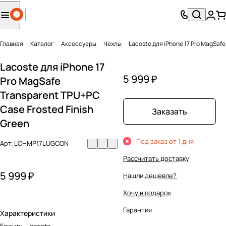
Главная
Каталог
Аксесcуары
Чехлы
Lacoste для iPhone 17 Pro MagSafe
Lacoste для iPhone 17
5 999 ₽
Pro MagSafe
Transparent TPU+PC
Case Frosted Finish
Заказать
Green
Под заказ от 1 дня
Арт.
LCHMP17LUGCON
Рассчитать доставку
5 999 ₽
Нашли дешевле?
Хочу в подарок
Гарантия
Характеристики