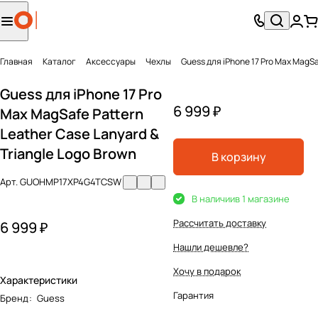
Главная
Каталог
Аксесcуары
Чехлы
Guess для iPhone 17 Pro Max MagSa
Guess для iPhone 17 Pro
6 999 ₽
Max MagSafe Pattern
Leather Case Lanyard &
Triangle Logo Brown
В корзину
Арт.
GUOHMP17XP4G4TCSW
В наличии
в 1 магазине
Рассчитать доставку
6 999 ₽
Нашли дешевле?
Хочу в подарок
Характеристики
Гарантия
Бренд
:
Guess