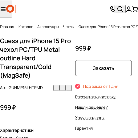
Главная
Каталог
Аксесcуары
Чехлы
Guess для iPhone 15 Pro чехол PC/
Guess для iPhone 15 Pro
999 ₽
чехол PC/TPU Metal
outline Hard
Transparent/Gold
Заказать
(MagSafe)
Под заказ от 1 дня
Арт.
GUHMP15LHTRMD
Рассчитать доставку
999 ₽
Нашли дешевле?
Хочу в подарок
Гарантия
Характеристики