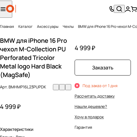
Главная
Каталог
Аксесcуары
Чехлы
BMW для iPhone 16 Pro чехол M-Coll
BMW для iPhone 16 Pro
4 999 ₽
чехол M-Collection PU
Perforated Tricolor
Metal logo Hard Black
Заказать
(MagSafe)
Под заказ от 1 дня
Арт.
BMHMP16L23PUPDK
Рассчитать доставку
4 999 ₽
Нашли дешевле?
Хочу в подарок
Гарантия
Характеристики