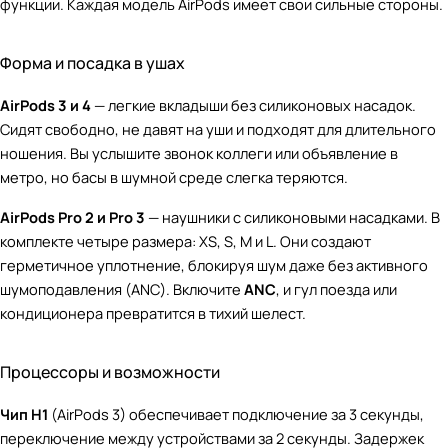
функции. Каждая модель AirPods имеет свои сильные стороны.
Форма и посадка в ушах
AirPods 3 и 4
— легкие вкладыши без силиконовых насадок.
Сидят свободно, не давят на уши и подходят для длительного
ношения. Вы услышите звонок коллеги или объявление в
метро, но басы в шумной среде слегка теряются.
AirPods Pro 2 и Pro 3
— наушники с силиконовыми насадками. В
комплекте четыре размера: XS, S, M и L. Они создают
герметичное уплотнение, блокируя шум даже без активного
шумоподавления (ANC). Включите
ANC
, и гул поезда или
кондиционера превратится в тихий шелест.
Процессоры и возможности
Чип H1
(AirPods 3) обеспечивает подключение за 3 секунды,
переключение между устройствами за 2 секунды. Задержек