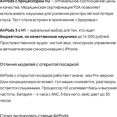
AirPods с процессором H2
— оптимальное соотношение цены
и качества. Медицинская сертификация FDA позволяет
использовать наушники для усиления речи при лёгкой потере
слуха. Тест слуха встроен в приложение «Здоровье».
AirPods 3 с H1
— идеальный выбор для тех, кто ищет
бюджетные, но качественные наушники
до 14 000 рублей.
Пространственное аудио, чистый звук, сенсорное управление
и автоматическая синхронизация с iPhone.
Отличия моделей с открытой посадкой
AirPods с открытой посадкой работают иначе, чем Pro-версии.
Шум кондиционера исчезает, гул машин снижается, разговоры
остаются слышимыми. Процессор H2 усиливает басы и высокие
частоты. Батарея — 4 часа с ANC, 5 без него, кейс дает до 30
часов.
Стоит ли покупать старые AirPods