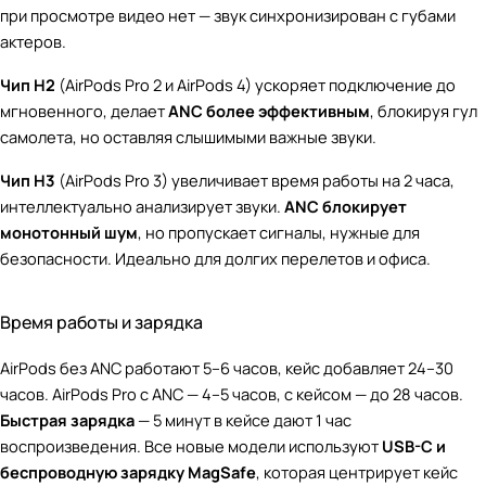
при просмотре видео нет — звук синхронизирован с губами
актеров.
Чип H2
(AirPods Pro 2 и AirPods 4) ускоряет подключение до
мгновенного, делает
ANC более эффективным
, блокируя гул
самолета, но оставляя слышимыми важные звуки.
Чип H3
(AirPods Pro 3) увеличивает время работы на 2 часа,
интеллектуально анализирует звуки.
ANC блокирует
монотонный шум
, но пропускает сигналы, нужные для
безопасности. Идеально для долгих перелетов и офиса.
Время работы и зарядка
AirPods без ANC работают 5–6 часов, кейс добавляет 24–30
часов. AirPods Pro с ANC — 4–5 часов, с кейсом — до 28 часов.
Быстрая зарядка
— 5 минут в кейсе дают 1 час
воспроизведения. Все новые модели используют
USB-C и
беспроводную зарядку MagSafe
, которая центрирует кейс