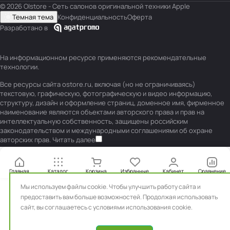
© 2026 O|store - Сеть салонов оригинальной техники Apple
Темная тема
Конфиденциальность
Оферта
Разработано в
На информационном ресурсе применяются
рекомендательные
технологии
.
Все ресурсы сайта ostore.ru, включая (но не ограничиваясь)
текстовую, графическую, фотографическую и видео информацию,
структуру, дизайн и оформление страниц, доменное имя, фирменное
наименование являются объектами авторского права и прав на
интеллектуальную собственность, защищены российским
законодательством и международными соглашениями об охране
авторских прав.
Читать далее
Главная
Каталог
Корзина
Избранные
Кабинет
Сравнение
Мы используем файлы cookie. Чтобы улучшить работу сайта и
предоставить вам больше возможностей. Продолжая использовать
сайт, вы
соглашаетесь с условиями использования cookie.