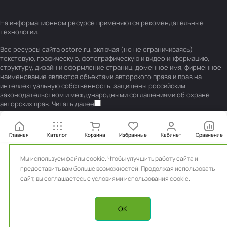
На информационном ресурсе применяются
рекомендательные
технологии
.
Все ресурсы сайта ostore.ru, включая (но не ограничиваясь)
текстовую, графическую, фотографическую и видео информацию,
структуру, дизайн и оформление страниц, доменное имя, фирменное
наименование являются объектами авторского права и прав на
интеллектуальную собственность, защищены российским
законодательством и международными соглашениями об охране
авторских прав.
Читать далее
Главная
Каталог
Корзина
Избранные
Кабинет
Сравнение
Мы используем файлы cookie. Чтобы улучшить работу сайта и
предоставить вам больше возможностей. Продолжая использовать
сайт, вы
соглашаетесь с условиями использования cookie.
OK