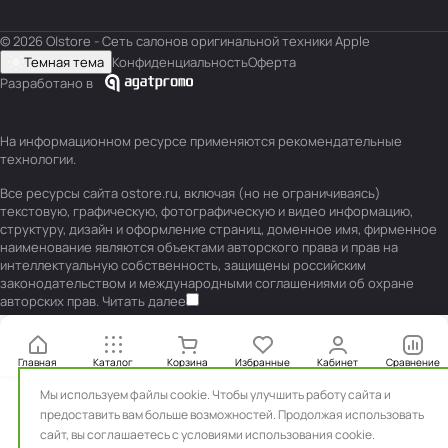
© 2026 O|store - Сеть салонов оригинальной техники Apple
Темная тема
Конфиденциальность
Оферта
Разработано в
На информационном ресурсе применяются
рекомендательные
технологии
.
Все ресурсы сайта ostore.ru, включая (но не ограничиваясь)
текстовую, графическую, фотографическую и видео информацию,
структуру, дизайн и оформление страниц, доменное имя, фирменное
наименование являются объектами авторского права и прав на
интеллектуальную собственность, защищены российским
законодательством и международными соглашениями об охране
авторских прав.
Читать далее
Главная
Каталог
Корзина
Избранные
Кабинет
Сравнение
Мы используем файлы cookie. Чтобы улучшить работу сайта и
предоставить вам больше возможностей. Продолжая использовать
сайт, вы
соглашаетесь с условиями использования cookie.